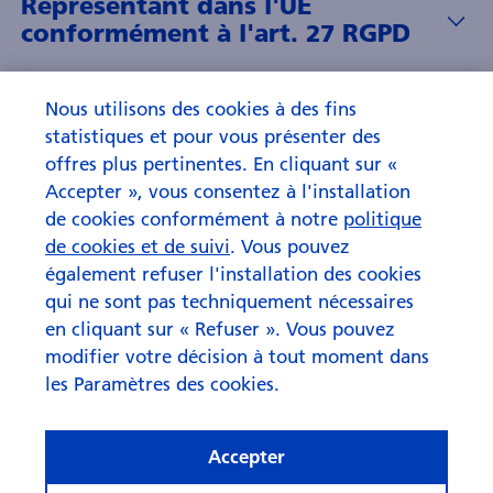
Représentant dans l'UE
conformément à l'art. 27 RGPD
Nous utilisons des cookies à des fins
statistiques et pour vous présenter des
6. Version de la déclaration
offres plus pertinentes. En cliquant sur «
de confidentialité
Accepter », vous consentez à l'installation
de cookies conformément à notre
politique
de cookies et de suivi
. Vous pouvez
La présente déclaration de confidentialité a été mise à jour
également refuser l'installation des cookies
pour la dernière fois en juin 2024. Elle décrit le traitement
qui ne sont pas techniquement nécessaires
des données à caractère personnel par la Banque en
général. La présente déclaration de confidentialité ne fait
en cliquant sur « Refuser ». Vous pouvez
pas partie intégrante du contrat entre la Banque et vous.
modifier votre décision à tout moment dans
La Banque se réserve le droit de modifier de temps à autre
les Paramètres des cookies.
la présente déclaration de confidentialité. En cas de
modification, vous serez informé de manière appropriée,
selon le moyen de communication habituellement utilisé
Accepter
avec vous, p. ex. via le site Internet zkb.ch.