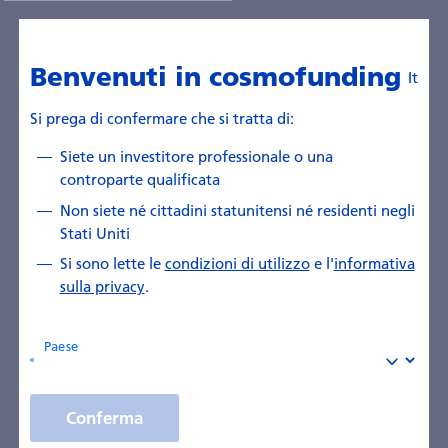
Aspetti giuridici
Benvenuti in cosmofunding
It
Aspetti giuridici
Si prega di confermare che si tratta di:
Siete un investitore professionale o una
controparte qualificata
Non siete né cittadini statunitensi né residenti negli
Informazioni generali
Stati Uniti
Informazioni generali su Zürcher Kantonalbank.
Si sono lette le
condizioni di utilizzo
e l'
informativa
sulla privacy
.
Paese
Regolamento della Piattaforma e
linee guida
Conferma
Regole per l'utilizzo della piattaforma cosmofunding e