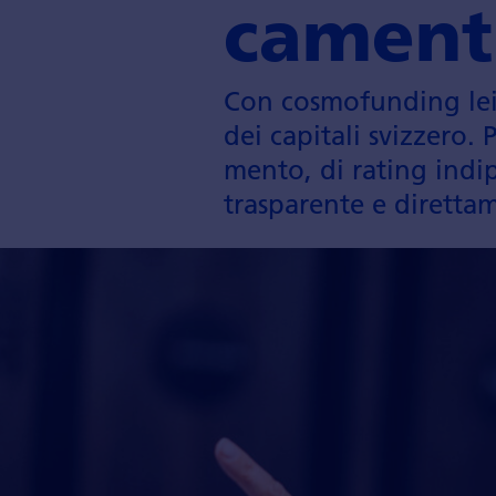
camenti
Con cosmofunding lei
dei capitali svizzero. 
mento, di rating indi­
traspa­rente e diretta