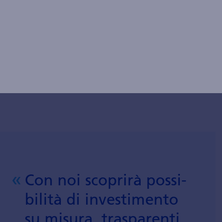
portafoglio diviene semplice ed efficiente. I
nostri specialisti sono personalmente al suo
fianco.
Con noi scoprirà possi­
bi­lità di investi­mento
su misura, traspa­renti,