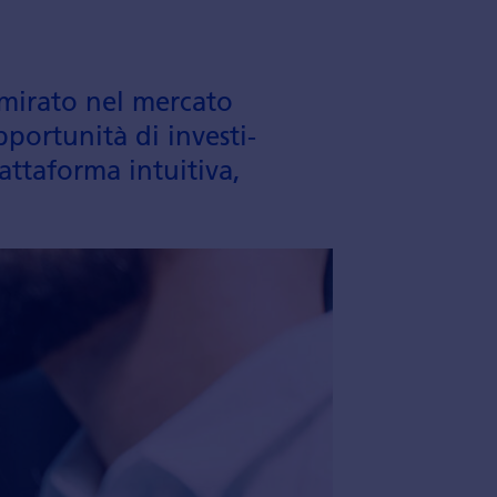
mirato nel mercato
por­tunità di investi­
tta­forma intuitiva,