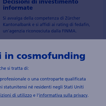
Decisioni di investi­mento
informate
Si avvalga della competenza di Zürcher
Kantonal­bank e si affidi ai rating di fedafin,
un'agenzia rico­no­sciuta dalla FINMA.
i in cosmofunding
he si tratta di:
 professionale o una controparte qualificata
Facile gestione delle transazioni
i statunitensi né residenti negli Stati Uniti
zioni di utilizzo
e l'
informativa sulla privacy
.
Grazie alla cartolarizzazione tramite ISIN e a
processi bancari collaudati, l'inserimento nel suo