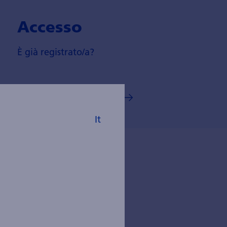
Accesso
È già registrato/a?
Effettui subito l'accesso
It