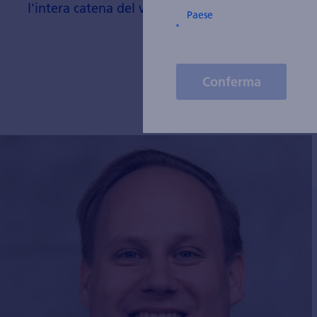
l'intera catena del valore.
Paese
Conferma