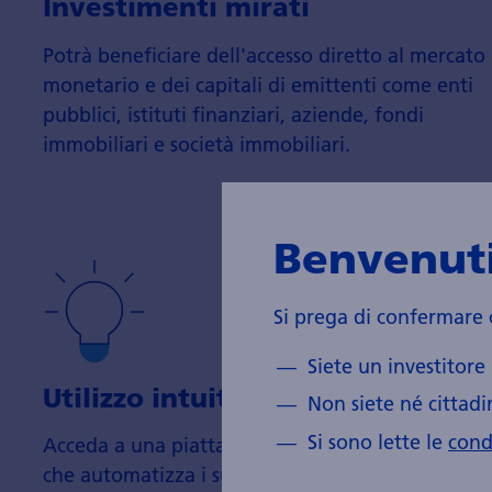
Investimenti mirati
Potrà beneficiare dell'accesso diretto al mer­cato
mone­tario e dei capitali di emit­tenti come enti
pubblici, istituti finanziari, aziende, fondi
immobi­liari e società immobi­liari.
Benvenut
Si prega di confermare c
Siete un investitore
Utilizzo intuitivo
Non siete né cittadin
Si sono lette le
condi
Acceda a una piattaforma web facile da usare
che automatizza i suoi processi e comprende