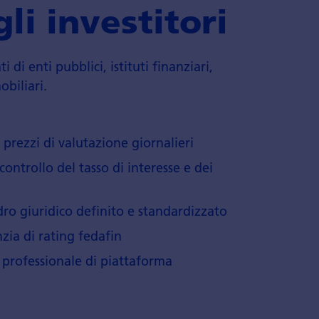
li investitori
 di enti pubblici, istituti finanziari,
bi­liari.
 prezzi di valuta­zione giornalieri
ontrollo del tasso di inte­resse e dei
ro giuridico definito e stan­dardizzato
zia di rating fedafin
rofes­sionale di piatta­forma