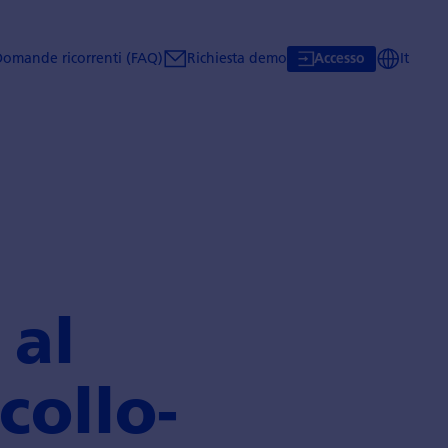
Domande ricorrenti (FAQ)
Richiesta demo
It
Accesso
 al
collo­