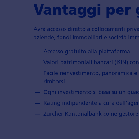
Vantaggi per g
Avrà accesso diretto a colloca­menti privati
aziende, fondi immobil­iari e società immo
Accesso gratuito alla piatta­forma
Valori patrimoniali bancari (ISIN) con
Facile reinvestimento, panora­mica e c
rimborsi
Ogni investimento si basa su un quad
Rating indipendente a cura dell'agen
Zürcher Kantonalbank come gestore p